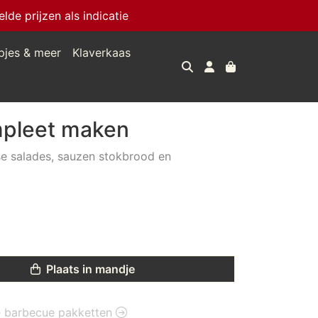
e prijzen als indicatie
pjes & meer
Klaverkaas
pleet maken
e salades, sauzen stokbrood en
Plaats in mandje
ie barbecue pakketten