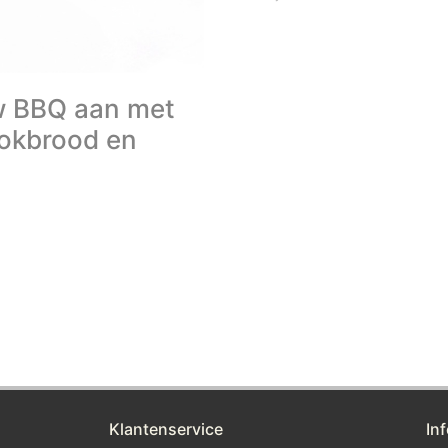
w BBQ aan met
tokbrood en
Klantenservice
In