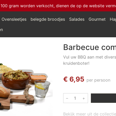
 100 gram worden verkocht, dienen de op de website vermeld
Ovensleetjes
belegde broodjes
Salades
Gourmet
Ha
en
Barbecue com
Vul uw BBQ aan met divers
kruidenboter!
€ 6,95
per persoon
–
+
Bekijk meer uit de collect