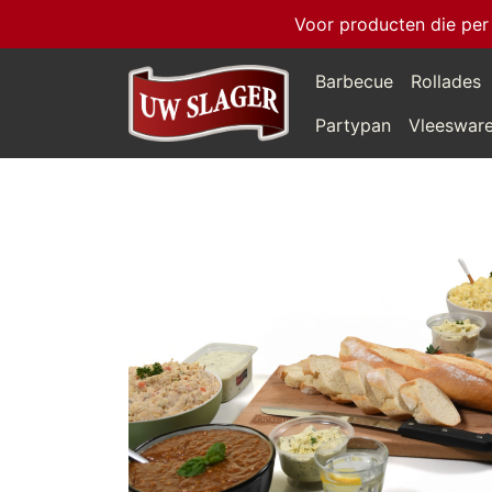
Voor producten die per
Barbecue
Rollades
Partypan
Vleeswar