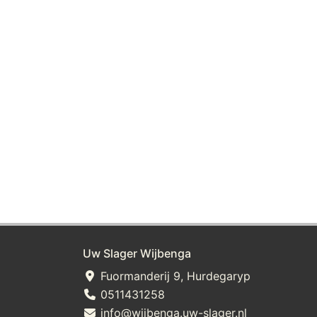
Uw Slager Wijbenga
Fuormanderij 9, Hurdegaryp
0511431258
info@wijbenga.uw-slager.nl