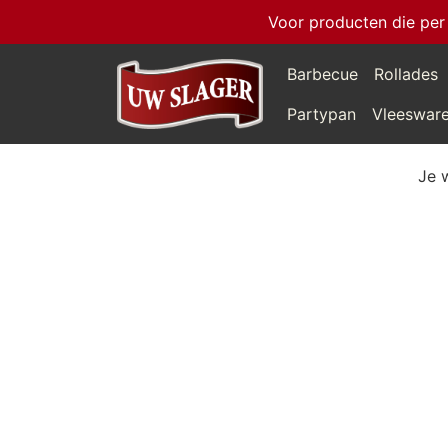
Voor producten die per
Barbecue
Rollades
Partypan
Vleeswar
Je 