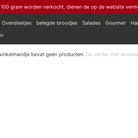
 100 gram worden verkocht, dienen de op de website vermeld
Ovensleetjes
belegde broodjes
Salades
Gourmet
Ha
en
winkelmandje bevat geen producten.
Ga verder met winkel