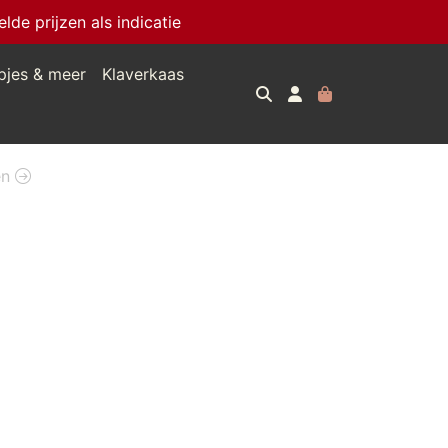
e prijzen als indicatie
pjes & meer
Klaverkaas
en