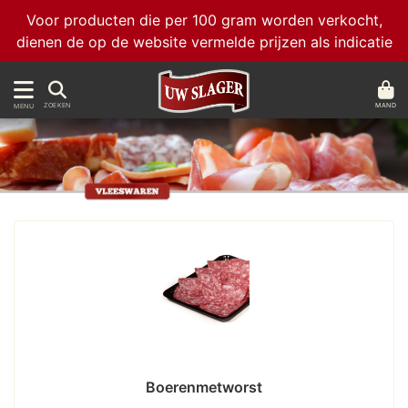
Voor producten die per 100 gram worden verkocht,
dienen de op de website vermelde prijzen als indicatie
MAND
ZOEKEN
MENU
Boerenmetworst