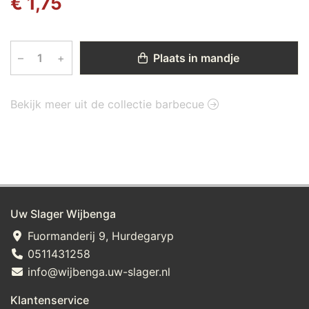
€ 1,75
–
+
Plaats in mandje
Bekijk meer uit de collectie barbecue
Uw Slager Wijbenga
Fuormanderij 9, Hurdegaryp
0511431258
info@wijbenga.uw-slager.nl
Klantenservice