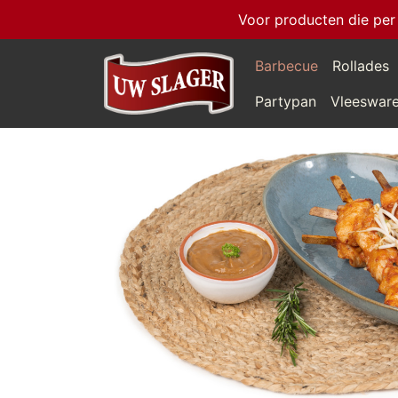
Voor producten die per
Barbecue
Rollades
Partypan
Vleeswar