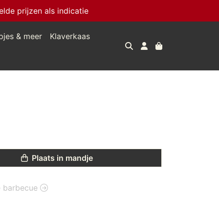
e prijzen als indicatie
pjes & meer
Klaverkaas
Plaats in mandje
ie barbecue