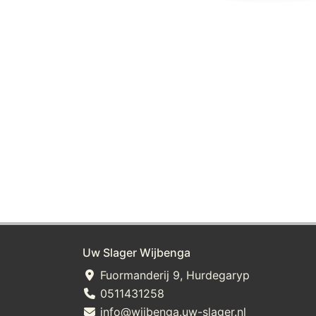
Uw Slager Wijbenga
Fuormanderij 9, Hurdegaryp
0511431258
info@wijbenga.uw-slager.nl