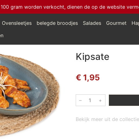
 100 gram worden verkocht, dienen de op de website vermeld
Ovensleetjes
belegde broodjes
Salades
Gourmet
Ha
en
Kipsate
€ 1,95
–
+
Bekijk meer uit de collect