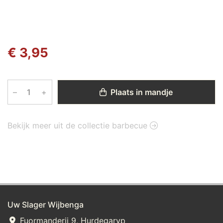
€ 3,95
–
+
Plaats in mandje
Bekijk meer uit de collectie barbecue
Uw Slager Wijbenga
Fuormanderij 9, Hurdegaryp