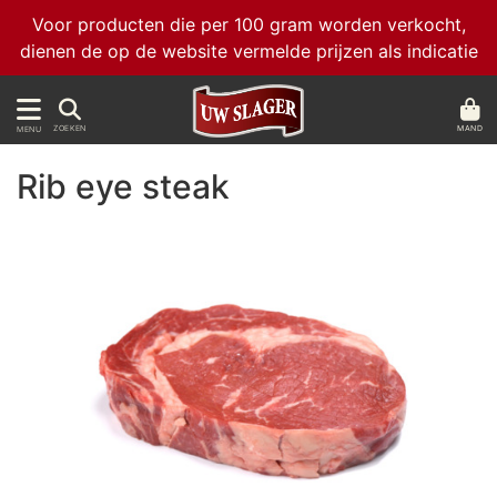
Voor producten die per 100 gram worden verkocht,
dienen de op de website vermelde prijzen als indicatie
MAND
ZOEKEN
MENU
Rib eye steak