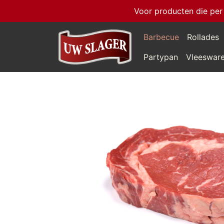
Voor producten die per
Barbecue
Rollades
Partypan
Vleeswar