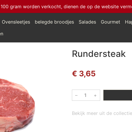
 100 gram worden verkocht, dienen de op de website vermeld
Ovensleetjes
belegde broodjes
Salades
Gourmet
Ha
en
Rundersteak
€ 3,65
–
+
Bekijk meer uit de collect