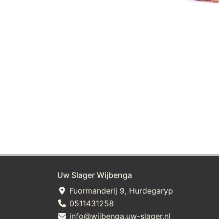
Uw Slager Wijbenga
Fuormanderij 9, Hurdegaryp
0511431258
info@wijbenga.uw-slager.nl