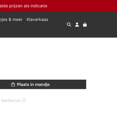
e prijzen als indicatie
pjes & meer
Klaverkaas
Plaats in mandje
ie barbecue