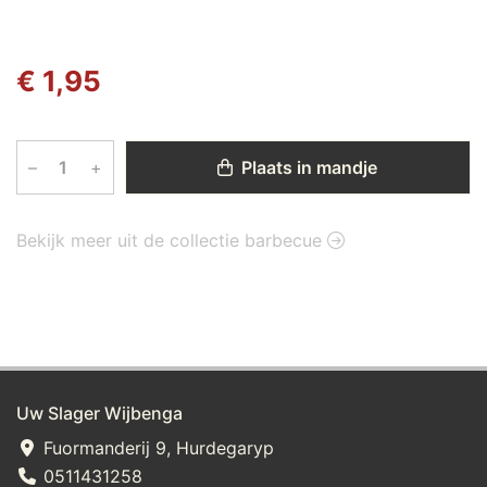
€ 1,95
–
+
Plaats in mandje
Bekijk meer uit de collectie barbecue
Uw Slager Wijbenga
Fuormanderij 9, Hurdegaryp
0511431258