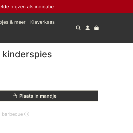
e prijzen als indicatie
pjes & meer
Klaverkaas
 kinderspies
Plaats in mandje
ie barbecue