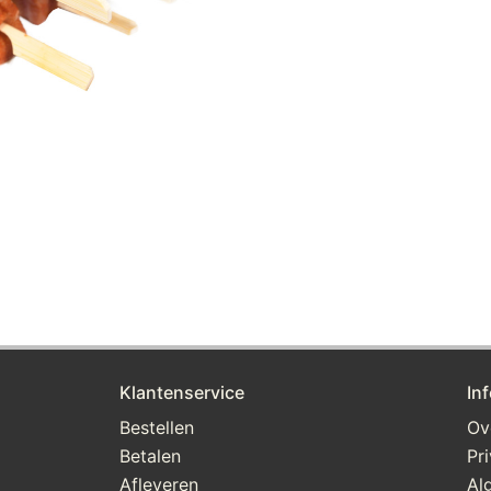
Klantenservice
In
Bestellen
Ov
Betalen
Pr
Afleveren
Al