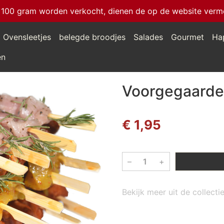
 100 gram worden verkocht, dienen de op de website vermeld
Ovensleetjes
belegde broodjes
Salades
Gourmet
Ha
en
Voorgegaarde
€ 1,95
–
+
Bekijk meer uit de collect