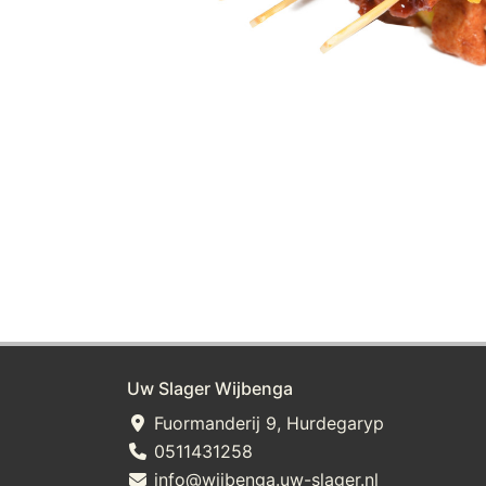
Uw Slager Wijbenga
Fuormanderij 9, Hurdegaryp
0511431258
info@wijbenga.uw-slager.nl