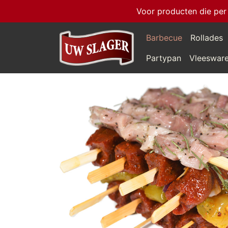
Voor producten die per
Barbecue
Rollades
Partypan
Vleeswar