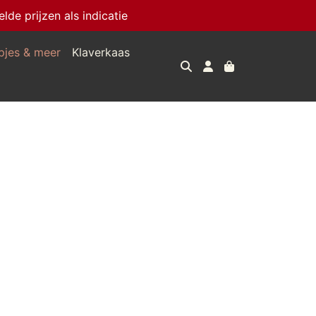
e prijzen als indicatie
pjes & meer
Klaverkaas