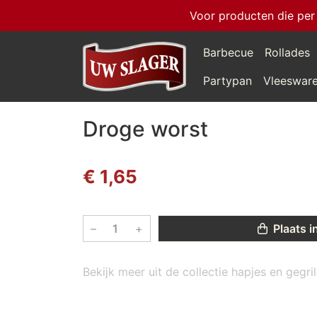
Voor producten die per
Barbecue
Rollades
Partypan
Vleeswar
Droge worst
€ 1,65
–
+
Plaats i
Bekijk meer uit de collectie hapjes en gegr