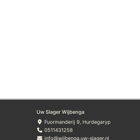
Uw Slager Wijbenga
Fuormanderij 9, Hurdegaryp
0511431258
info@wijbenga.uw-slager.nl