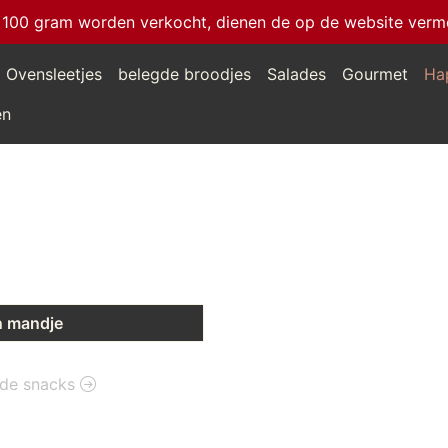
 100 gram worden verkocht, dienen de op de website vermeld
Ovensleetjes
belegde broodjes
Salades
Gourmet
Ha
en
n mandje
ilde snacks