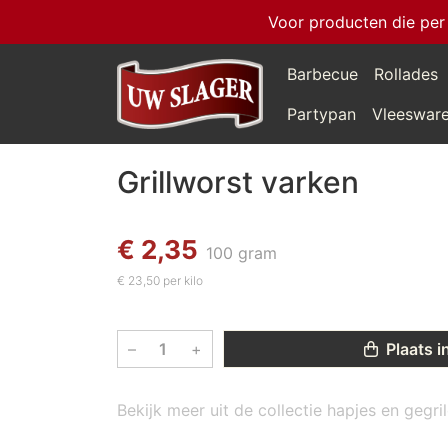
Voor producten die per
Barbecue
Rollades
Partypan
Vleeswar
Grillworst varken
€ 2,35
100 gram
€ 23,50 per kilo
–
+
Plaats i
Bekijk meer uit de collectie hapjes en gegr