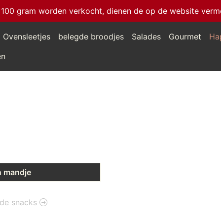
 100 gram worden verkocht, dienen de op de website vermeld
Ovensleetjes
belegde broodjes
Salades
Gourmet
Ha
en
n mandje
ilde snacks