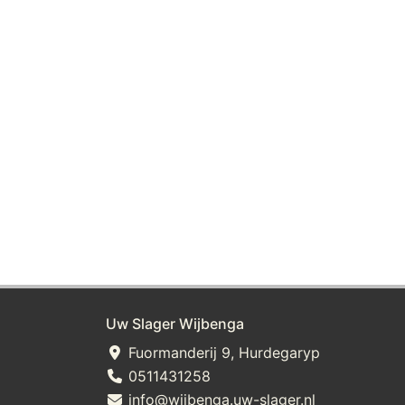
Uw Slager Wijbenga
Fuormanderij 9, Hurdegaryp
0511431258
info@wijbenga.uw-slager.nl