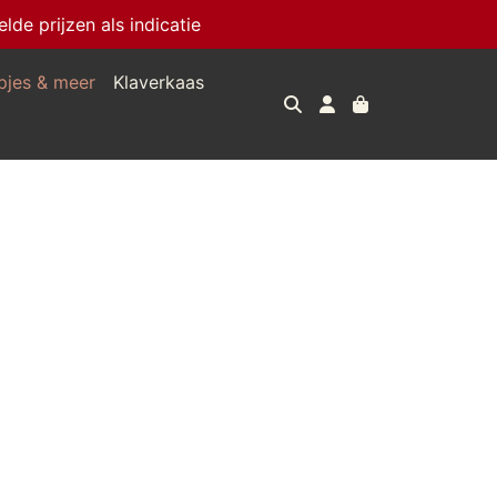
e prijzen als indicatie
pjes & meer
Klaverkaas