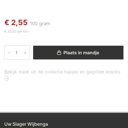
€ 2,55
100 gram
€ 25,50 per kilo
–
+
Plaats in mandje
Bekijk meer uit de collectie hapjes en gegrilde snacks
Uw Slager Wijbenga