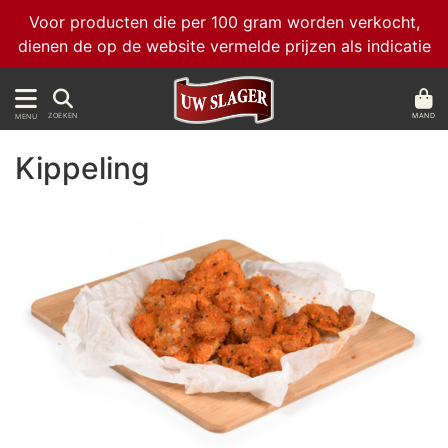
Voor producten die per 100 gram worden verkocht,
dienen de op de website vermelde prijzen als indicatie
MAND
ZOEKEN
MENU
Kippeling