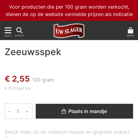
Voor producten die per 100 gram worden verkocht,
dienen de op de website vermelde prijzen als indicatie
MAND
ZOEKEN
MENU
Zeeuwsspek
€ 2,55
100 gram
€ 25,50 per kilo
–
+
Plaats in mandje
Bekijk meer uit de collectie hapjes en gegrilde snacks