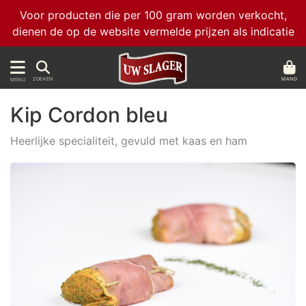
Voor producten die per 100 gram worden verkocht,
dienen de op de website vermelde prijzen als indicatie
MAND
ZOEKEN
MENU
Kip Cordon bleu
Heerlijke specialiteit, gevuld met kaas en ham