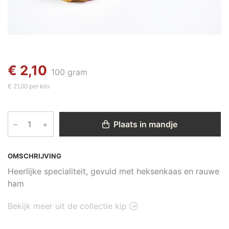
€ 2,10
100 gram
€ 21,00 per kilo
–
+
Plaats in mandje
OMSCHRIJVING
Heerlijke specialiteit, gevuld met heksenkaas en rauwe
ham
Bekijk meer uit de collectie kip