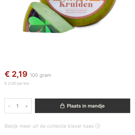
€ 2,19
100 gram
€ 21,90 per kilo
–
+
Plaats in mandje
Bekijk meer uit de collectie klaver kaas