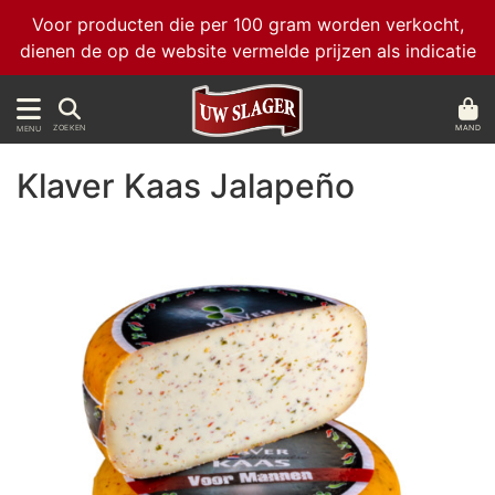
Voor producten die per 100 gram worden verkocht,
dienen de op de website vermelde prijzen als indicatie
MAND
ZOEKEN
MENU
Klaver Kaas Jalapeño