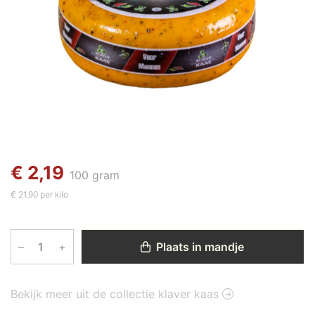
€ 2,19
100 gram
€ 21,90 per kilo
–
+
Plaats in mandje
Bekijk meer uit de collectie klaver kaas