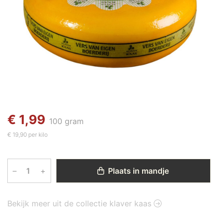
€ 1,99
100 gram
€ 19,90 per kilo
–
+
Plaats in mandje
Bekijk meer uit de collectie klaver kaas