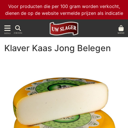
Voor producten die per 100 gram worden verkocht,
dienen de op de website vermelde prijzen als indicatie
MAND
ZOEKEN
MENU
Klaver Kaas Jong Belegen