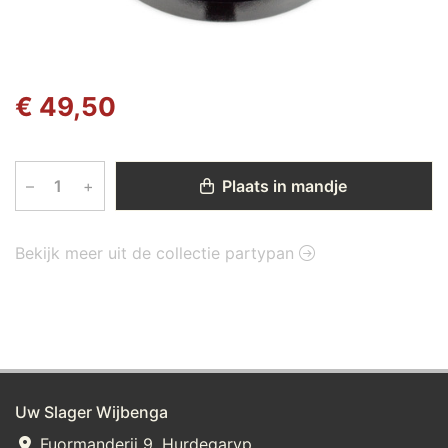
€ 49,50
–
+
Plaats in mandje
Bekijk meer uit de collectie partypan
Uw Slager Wijbenga
Fuormanderij 9, Hurdegaryp