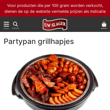
Voor producten die per 100 gram worden verkocht,
dienen de op de website vermelde prijzen als indicatie
MAND
ZOEKEN
MENU
Partypan grillhapjes