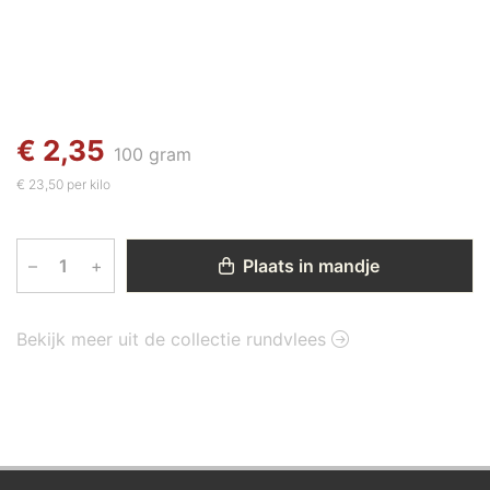
€ 2,35
100 gram
€ 23,50 per kilo
–
+
Plaats in mandje
Bekijk meer uit de collectie rundvlees