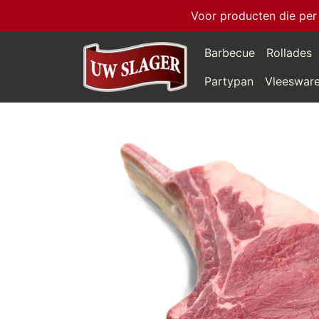
Voor producten die per
Barbecue
Rollades
Partypan
Vleeswar