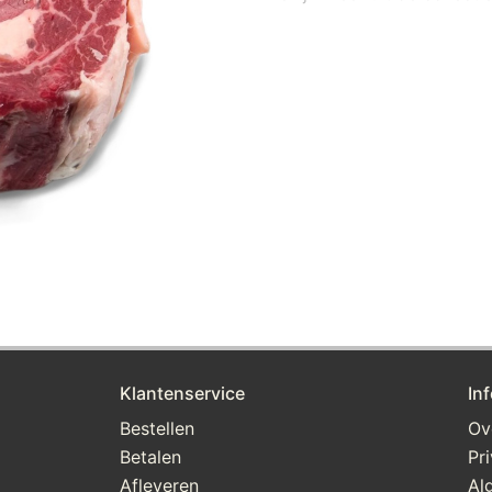
Klantenservice
In
Bestellen
Ov
Betalen
Pr
Afleveren
Al