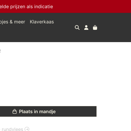
e prijzen als indicatie
pjes & meer
Klaverkaas
f
Plaats in mandje
ie rundvlees