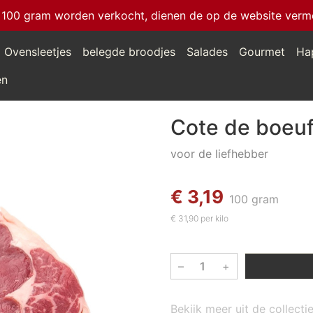
 100 gram worden verkocht, dienen de op de website vermeld
Ovensleetjes
belegde broodjes
Salades
Gourmet
Ha
en
Cote de boeu
voor de liefhebber
€ 3,19
100 gram
€ 31,90 per kilo
–
+
Bekijk meer uit de collect