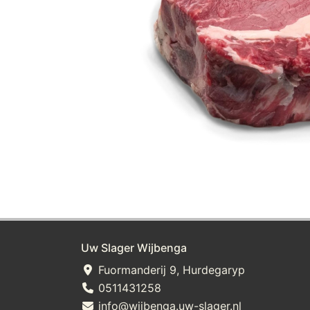
Uw Slager Wijbenga
Fuormanderij 9, Hurdegaryp
0511431258
info@wijbenga.uw-slager.nl