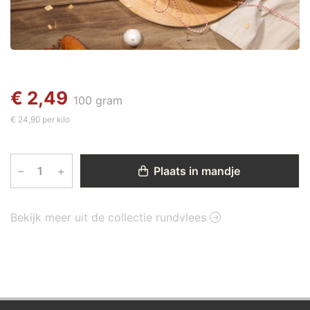
€ 2,49
100 gram
€ 24,90 per kilo
–
+
Plaats in mandje
Bekijk meer uit de collectie rundvlees