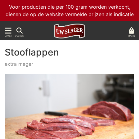
Voor producten die per 100 gram worden verkocht,
dienen de op de website vermelde prijzen als indicatie
MAND
ZOEKEN
MENU
Stooflappen
extra mager