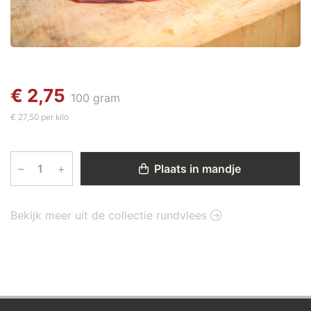
€ 2,75
100 gram
€ 27,50 per kilo
–
+
Plaats in mandje
Bekijk meer uit de collectie rundvlees