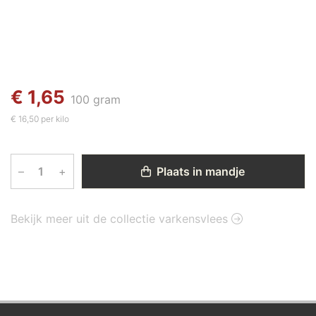
€ 1,65
100 gram
€ 16,50 per kilo
–
+
Plaats in mandje
Bekijk meer uit de collectie varkensvlees