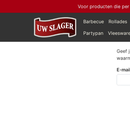
Voor producten die per
Barbecue
Rollades
Partypan
Vleeswar
Geef 
waarm
E-mai