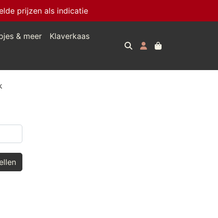
e prijzen als indicatie
pjes & meer
Klaverkaas
k
llen