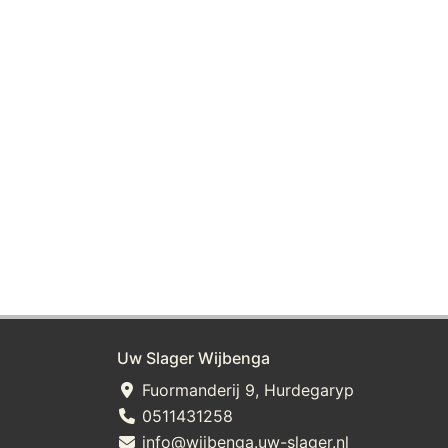
Uw Slager Wijbenga
Fuormanderij 9, Hurdegaryp
0511431258
info@wijbenga.uw-slager.nl