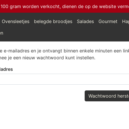
 100 gram worden verkocht, dienen de op de website vermeld
Ovensleetjes
belegde broodjes
Salades
Gourmet
Ha
en
je e-mailadres en je ontvangt binnen enkele minuten een lin
ee je een nieuw wachtwoord kunt instellen.
ladres
Wachtwoord herste