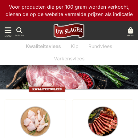
Voor producten die per 100 gram worden verkocht,
dienen de op de website vermelde prijzen als indicatie
MAND
ZOEKEN
MENU
Kwaliteitsvlees
Kip
Rundvlees
Varkensvlees