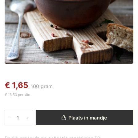
€ 1,65
100 gram
€ 16,50 per kilo
–
+
Plaats in mandje