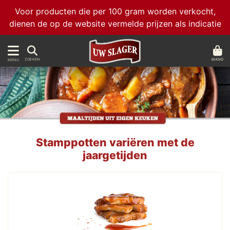
Voor producten die per 100 gram worden verkocht,
dienen de op de website vermelde prijzen als indicatie
MAND
ZOEKEN
MENU
Stamppotten variëren met de
jaargetijden