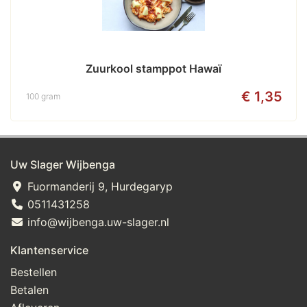
Zuurkool stamppot Hawaï
€ 1,35
100 gram
Uw Slager Wijbenga
Fuormanderij 9, Hurdegaryp
0511431258
info@wijbenga.uw-slager.nl
Klantenservice
Bestellen
Betalen