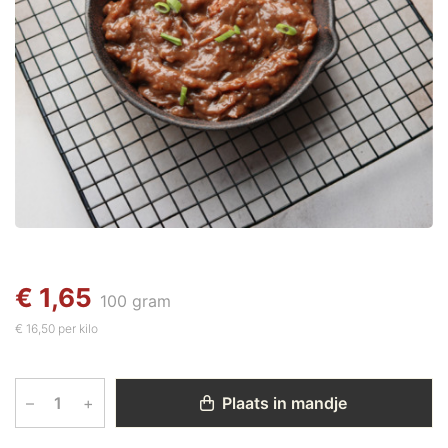
€ 1,65
100 gram
€ 16,50 per kilo
–
+
Plaats in mandje