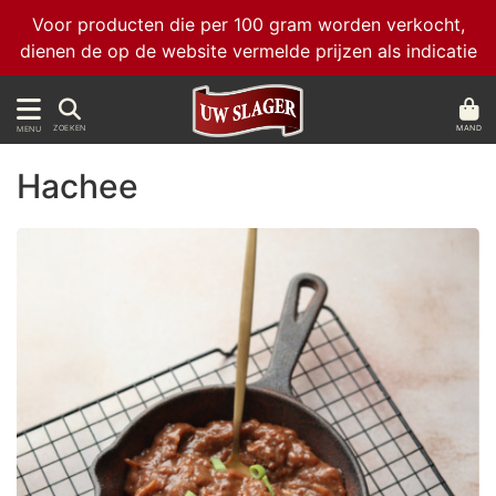
Voor producten die per 100 gram worden verkocht,
dienen de op de website vermelde prijzen als indicatie
MAND
ZOEKEN
MENU
Hachee