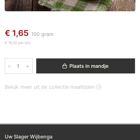
€ 1,65
100 gram
€ 16,50 per kilo
–
+
Plaats in mandje
Bekijk meer uit de collectie maaltijden
Uw Slager Wijbenga